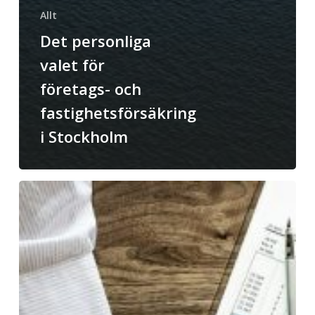
Allt
Det personliga
valet för
företags- och
fastighetsförsäkring
i Stockholm
Marketing
automation
är
ett
lyft
för
dina