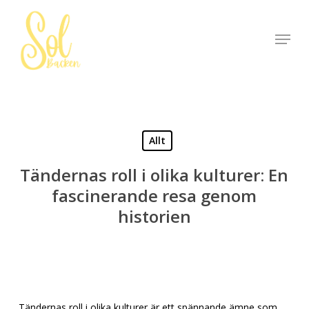
Skip
to
Menu
Close
main
Menu
content
Allt
Tändernas roll i olika kulturer: En
fascinerande resa genom
historien
Tändernas roll i olika kulturer är ett spännande ämne som