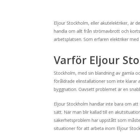
Eljour Stockholm, eller akutelektriker, ä
handla om allt från strömavbrott och kortsl
arbetsplatsen.
Som erfaren elektriker med m
Varför Eljour St
Stockholm, med sin blandning av gamla och 
föråldrade elinstallationer som inte klar
byggnation. Oavsett problemet är en snabb
Eljour Stockholm handlar inte bara om att 
sätt. När man blir kallad till en akutsituatio
säkerhetsproblem har uppstått som måste å
situationer för att arbeta inom Eljour Stoc