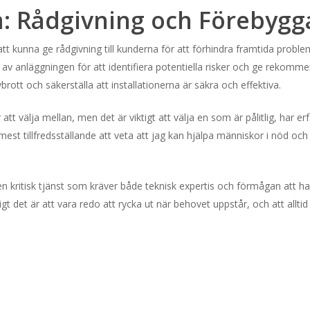
m: Rådgivning och Förebyg
tt kunna ge rådgivning till kunderna för att förhindra framtida problem
ll av anläggningen för att identifiera potentiella risker och ge rekomm
rott och säkerställa att installationerna är säkra och effektiva.
att välja mellan, men det är viktigt att välja en som är pålitlig, har 
mest tillfredsställande att veta att jag kan hjälpa människor i nöd och
n kritisk tjänst som kräver både teknisk expertis och förmågan att han
igt det är att vara redo att rycka ut när behovet uppstår, och att alltid