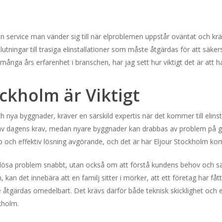
r den service man vänder sig till när elproblemen uppstår oväntat och
utningar till trasiga elinstallationer som måste åtgärdas för att säke
ånga års erfarenhet i branschen, har jag sett hur viktigt det är att ha
ockholm är Viktigt
nya byggnader, kräver en särskild expertis när det kommer till elins
ar av dagens krav, medan nyare byggnader kan drabbas av problem på g
 och effektiv lösning avgörande, och det är här Eljour Stockholm komm
lösa problem snabbt, utan också om att förstå kundens behov och säke
n, kan det innebära att en familj sitter i mörker, att ett företag har fått 
tgärdas omedelbart. Det krävs därför både teknisk skicklighet och 
kholm.