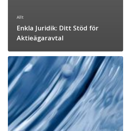
Allt
Enkla Juridik: Ditt Stöd för
Aktieägaravtal
Vikten
av
vattenanalys
och
effektiv
vattenbehandling
för
tekniskt
vatten