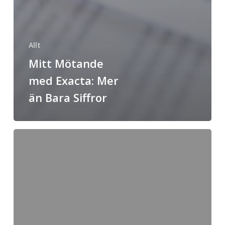
Allt
Mitt Mötande
med Exacta: Mer
än Bara Siffror
Enkla
Juridik:
Ditt
Stöd
för
Aktieägaravtal