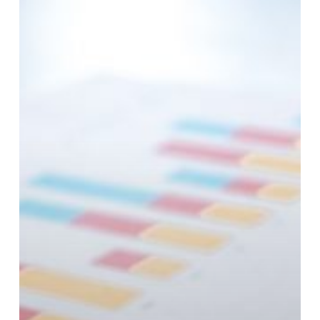
än
Bara
Siffror