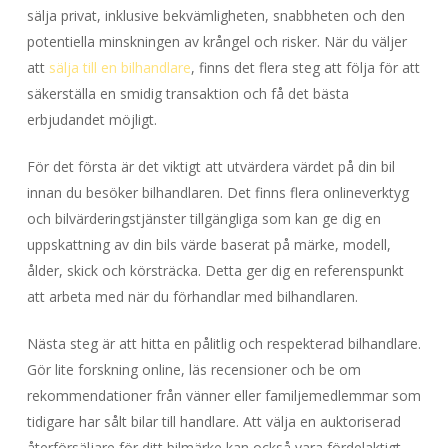
sälja privat, inklusive bekvämligheten, snabbheten och den
potentiella minskningen av krångel och risker. När du väljer
att
sälja till en bilhandlare
, finns det flera steg att följa för att
säkerställa en smidig transaktion och få det bästa
erbjudandet möjligt.
För det första är det viktigt att utvärdera värdet på din bil
innan du besöker bilhandlaren. Det finns flera onlineverktyg
och bilvärderingstjänster tillgängliga som kan ge dig en
uppskattning av din bils värde baserat på märke, modell,
ålder, skick och körsträcka. Detta ger dig en referenspunkt
att arbeta med när du förhandlar med bilhandlaren.
Nästa steg är att hitta en pålitlig och respekterad bilhandlare.
Gör lite forskning online, läs recensioner och be om
rekommendationer från vänner eller familjemedlemmar som
tidigare har sålt bilar till handlare. Att välja en auktoriserad
återförsäljare för ditt bilmärke kan också vara fördelaktigt