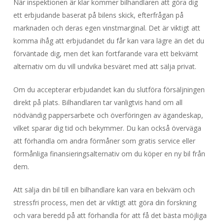
När inspektionen är klar kommer bilhandlaren att göra dig
ett erbjudande baserat på bilens skick, efterfrågan på
marknaden och deras egen vinstmarginal. Det är viktigt att
komma ihåg att erbjudandet du får kan vara lägre än det du
förväntade dig, men det kan fortfarande vara ett bekvämt
alternativ om du vill undvika besväret med att sälja privat.
Om du accepterar erbjudandet kan du slutföra försäljningen
direkt på plats. Bilhandlaren tar vanligtvis hand om all
nödvändig pappersarbete och överföringen av ägandeskap,
vilket sparar dig tid och bekymmer. Du kan också överväga
att förhandla om andra förmåner som gratis service eller
förmånliga finansieringsalternativ om du köper en ny bil från
dem.
Att sälja din bil till en bilhandlare kan vara en bekväm och
stressfri process, men det är viktigt att göra din forskning
och vara beredd på att förhandla för att få det bästa möjliga