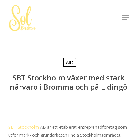
Skip
to
Menu
Close
main
Menu
content
Allt
SBT Stockholm växer med stark
närvaro i Bromma och på Lidingö
SBT Stockholm
AB är ett etablerat entreprenadföretag som
utför mark- och grundarbeten i hela Stockholmsområdet.