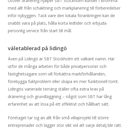
Utöver dränering hjälper SBT Stockholm kunder i Bromma
med allt från schaktning och markplanering till förberedelser
inför nybyggen. Tack vare den lokala förankringen kan de
snabbt vara på plats, hålla korta ledtider och erbjuda
personlig service från start till mål.
väletablerad på lidingö
Även på Lidingö är SBT Stockholm ett välkänt namn. Här
utför de många arbeten för både privatpersoner och
fastighetsägare som vill förbättra markförhållanden,
förebygga fuktproblem eller skapa en mer funktionell tomt.
Lidingös varierade terräng ställer ofta extra krav på
dränering och grundläggning – något som SBT har lång
erfarenhet av att lösa på ett effektivt och hållbart sätt.
Företaget tar sig an allt från små villaprojekt till större
entreprenader och lägger stor vikt vid att varje detalj blir rätt.