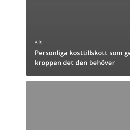
Allt
Personliga kosttillskott som g
kroppen det den behöver
SBT
Stockholm
växer
med
stark
närvaro
i