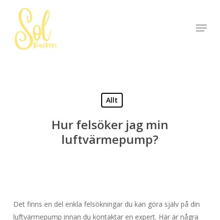
Skip
to
Menu
Close
main
Menu
content
Allt
Hur felsöker jag min
luftvärmepump?
Det finns en del enkla felsökningar du kan göra själv på din
luftvärmepump innan du kontaktar en expert. Här är några