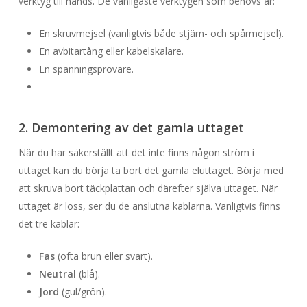
verktyg till hands. De vanligaste verktygen som behövs är:
En skruvmejsel (vanligtvis både stjärn- och spårmejsel).
En avbitartång eller kabelskalare.
En spänningsprovare.
2. Demontering av det gamla uttaget
När du har säkerställt att det inte finns någon ström i
uttaget kan du börja ta bort det gamla eluttaget. Börja med
att skruva bort täckplattan och därefter själva uttaget. När
uttaget är loss, ser du de anslutna kablarna. Vanligtvis finns
det tre kablar:
Fas
(ofta brun eller svart).
Neutral
(blå).
Jord
(gul/grön).