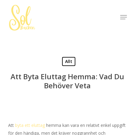
Skip
to
Menu
Close
main
Menu
content
Allt
Att Byta Eluttag Hemma: Vad Du
Behöver Veta
Att
byta ett eluttag
hemma kan vara en relativt enkel uppgift
för den händiga, men det kräver noggrannhet och